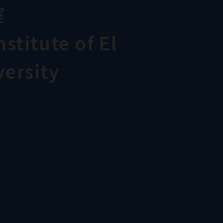
室
stitute of El
ersity