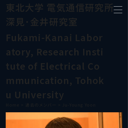
東北大学 電気通信研究所
深見･金井研究室
Fukami-Kanai Labor
atory, Research Insti
tute of Electrical Co
mmunication, Tohok
u University
Home
>
過去のメンバー
>
Ju-Young Yoon