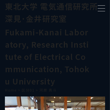
東北大学 電気通信研究所
深見･金井研究室
Fukami-Kanai Labor
atory, Research Insti
tute of Electrical Co
mmunication, Tohok
u University
Home
>
区分01
>
河原 真斗