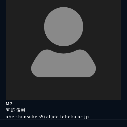
M2
阿部 俊輔
abe.shunsuke.s5(at)dc.tohoku.ac.jp