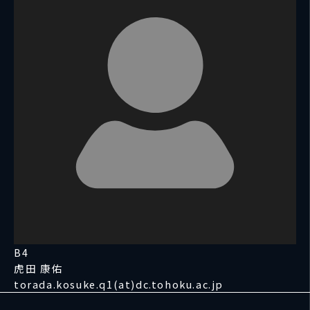
B4
虎田 康佑
torada.kosuke.q1(at)dc.tohoku.ac.jp