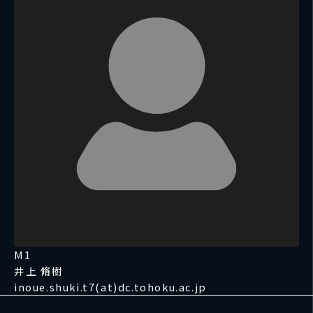
M1
井上 脩樹
inoue.shuki.t7(at)dc.tohoku.ac.jp