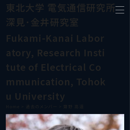
東北大学 電気通信研究所
深見･金井研究室
Fukami-Kanai Labor
atory, Research Insti
tute of Electrical Co
mmunication, Tohok
u University
Home
>
過去のメンバー
>
齋野 高遥