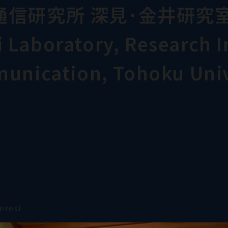
通信研究所 深見･金井研究
Laboratory, Research In
munication, Tohoku Univ
eresi