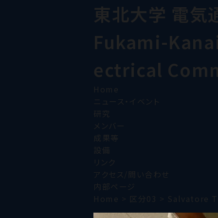
東北大学 電気
Fukami-Kanai 
ectrical Com
Home
ニュース・イベント
研究
メンバー
成果等
設備
リンク
アクセス/問い合わせ
内部ページ
Home
>
区分03
>
Salvatore T