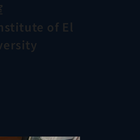
室
stitute of El
ersity