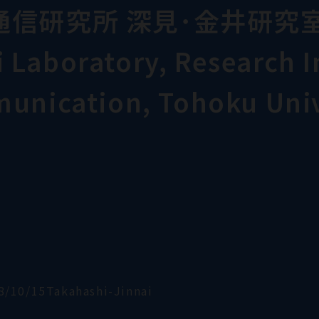
通信研究所 深見･金井研究
Laboratory, Research In
munication, Tohoku Univ
8/10/15Takahashi-Jinnai