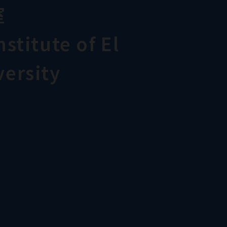
室
stitute of El
ersity