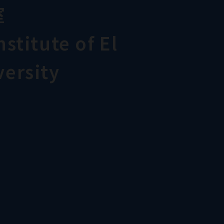
室
stitute of El
ersity