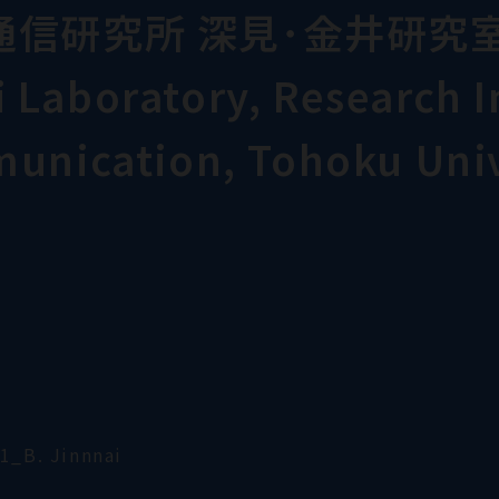
通信研究所 深見･金井研究
Laboratory, Research In
munication, Tohoku Univ
1_B. Jinnnai