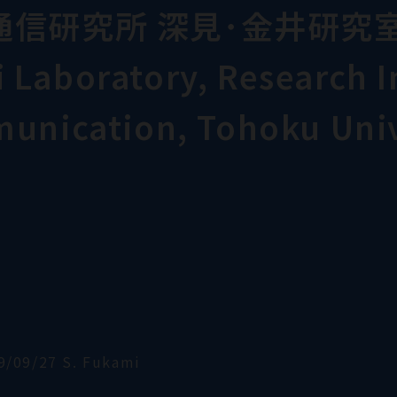
通信研究所 深見･金井研究
Laboratory, Research In
munication, Tohoku Univ
9/09/27 S. Fukami