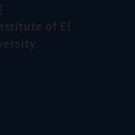
室
stitute of El
ersity