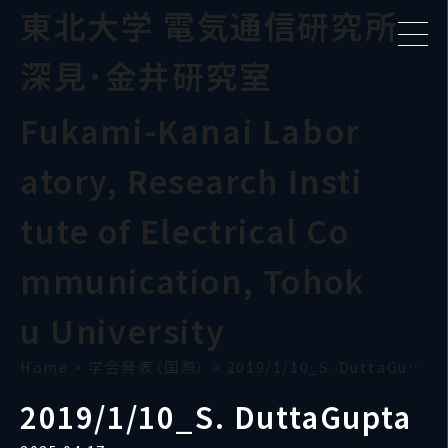
東北大学 電気通信研究所
深見･金井研究室
Fukami-Kanai Labor
atory, Research Insti
tute of Electrical Co
mmunication, Tohok
u University
Home
>
学会発表（国際）
>
2019/1/10_S. DuttaGupta
2019/1/10_S. DuttaGupta