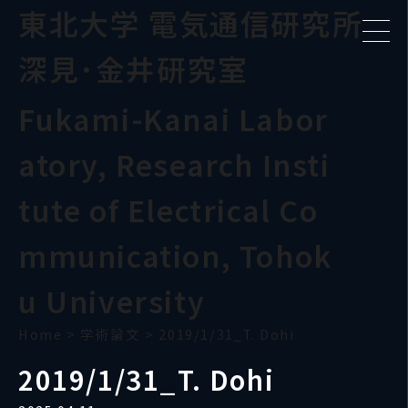
東北大学 電気通信研究所
深見･金井研究室
Fukami-Kanai Labor
atory, Research Insti
tute of Electrical Co
mmunication, Tohok
u University
Home
>
学術論文
>
2019/1/31_T. Dohi
2019/1/31_T. Dohi