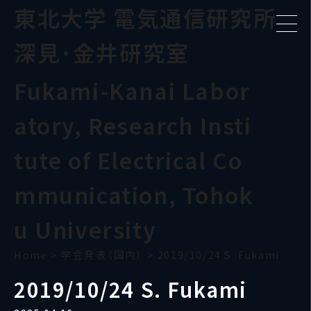
東北大学 電気通信研究所
深見･金井研究室
Fukami-Kanai Labor
atory, Research Insti
tute of Electrical Co
mmunication, Tohok
u University
Home
>
学会発表（国内）
>
2019/10/24 S. Fukami
2019/10/24 S. Fukami