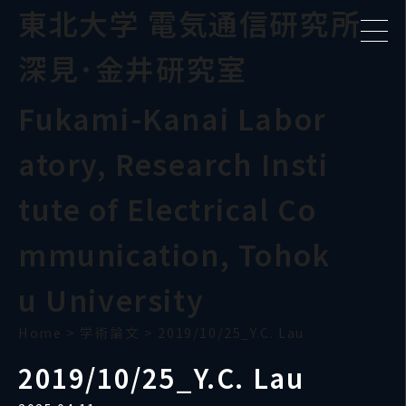
東北大学 電気通信研究所
深見･金井研究室
Fukami-Kanai Labor
atory, Research Insti
tute of Electrical Co
mmunication, Tohok
u University
Home
>
学術論文
>
2019/10/25_Y.C. Lau
2019/10/25_Y.C. Lau