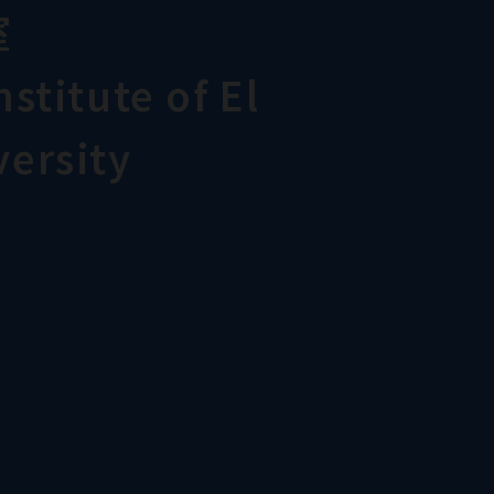
室
stitute of El
ersity