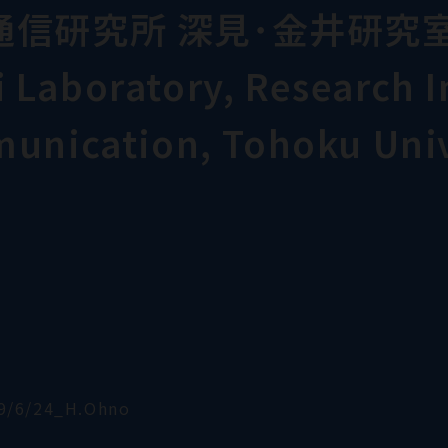
通信研究所 深見･金井研究
Laboratory, Research In
munication, Tohoku Univ
9/6/24_H.Ohno