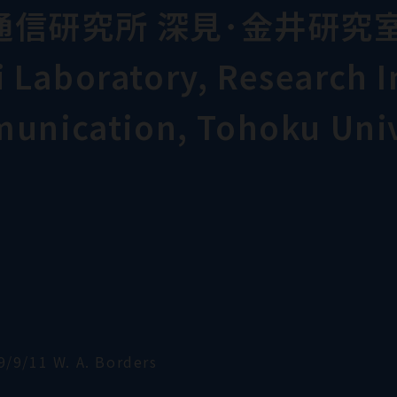
通信研究所 深見･金井研究
Laboratory, Research In
munication, Tohoku Univ
9/9/11 W. A. Borders