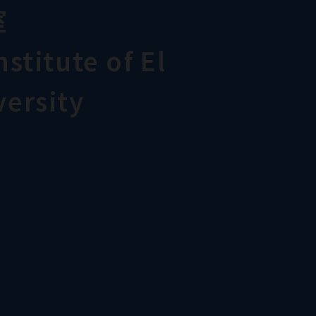
室
stitute of El
ersity