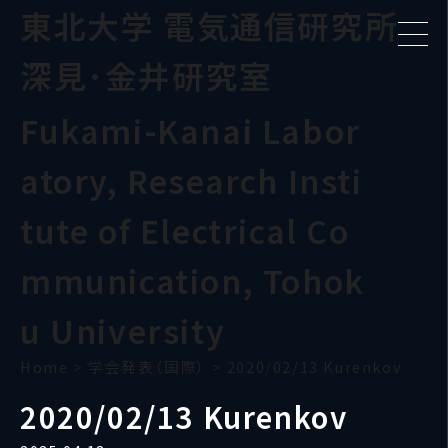
東北大学 電気通信研究所
深見･金井研究室
Fukami-Kanai Labor
atory, Research Insti
tute of Electrical Co
mmunication, Tohok
u University
Home
>
学会発表（国際）
>
2020/02/13 Kurenkov
2020/02/13 Kurenkov