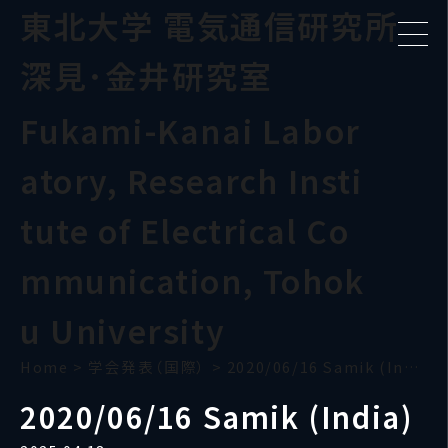
東北大学 電気通信研究所
深見･金井研究室
Fukami-Kanai Labor
atory, Research Insti
tute of Electrical Co
mmunication, Tohok
u University
Home
>
学会発表（国際）
>
2020/06/16 Samik (India)
2020/06/16 Samik (India)