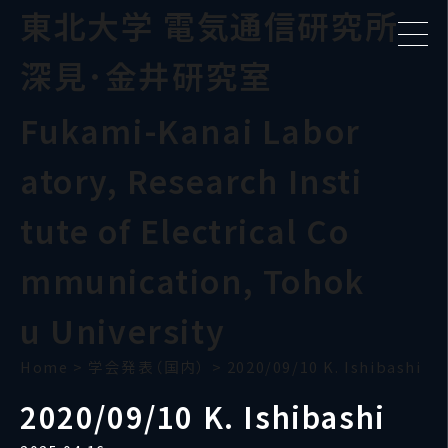
東北大学 電気通信研究所
深見･金井研究室
Fukami-Kanai Labor
atory, Research Insti
tute of Electrical Co
mmunication, Tohok
u University
Home
>
学会発表（国内）
>
2020/09/10 K. Ishibashi
2020/09/10 K. Ishibashi