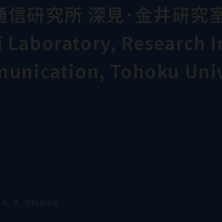
通信研究所 深見･金井研究
Laboratory, Research In
munication, Tohoku Univ
 A. K. Dhiman