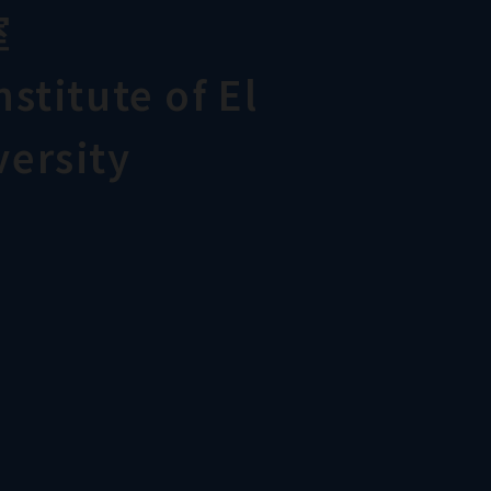
室
stitute of El
ersity