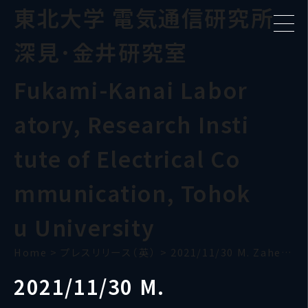
東北大学 電気通信研究所
深見･金井研究室
Fukami-Kanai Labor
atory, Research Insti
tute of Electrical Co
mmunication, Tohok
u University
Home
>
プレスリリース（英）
>
2021/11/30 M. Zahedinejad
2021/11/30 M.