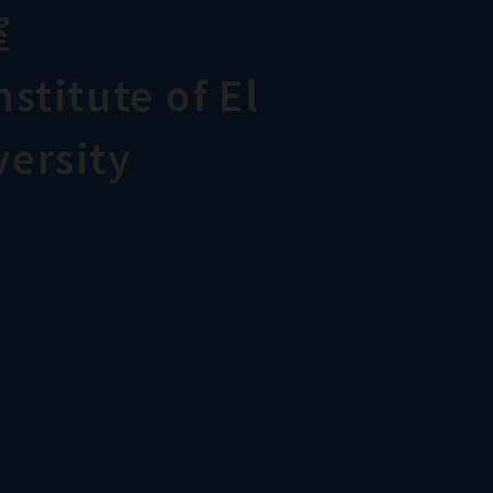
室
stitute of El
ersity