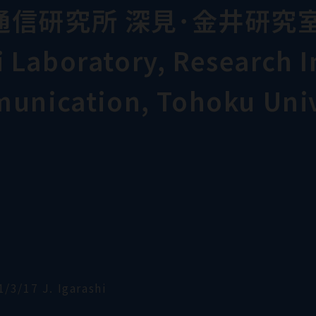
通信研究所 深見･金井研究
Laboratory, Research In
munication, Tohoku Univ
1/3/17 J. Igarashi