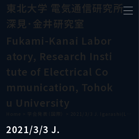
東北大学 電気通信研究所
深見･金井研究室
Fukami-Kanai Labor
atory, Research Insti
tute of Electrical Co
mmunication, Tohok
u University
Home
>
学会発表（国際）
>
2021/3/3 J. Igarashi(Lorraine)
2021/3/3 J.