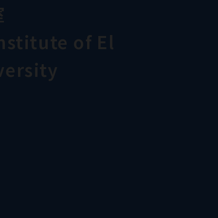
室
stitute of El
ersity