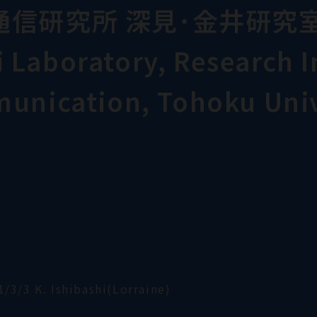
通信研究所 深見･金井研究
Laboratory, Research In
munication, Tohoku Univ
1/3/3 K. Ishibashi(Lorraine)