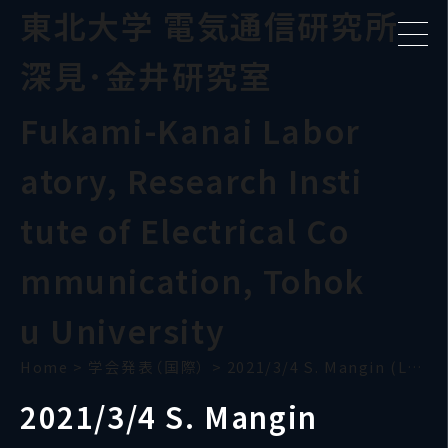
東北大学 電気通信研究所
深見･金井研究室
Fukami-Kanai Labor
atory, Research Insti
tute of Electrical Co
mmunication, Tohok
u University
Home
>
学会発表（国際）
>
2021/3/4 S. Mangin (Lorraine)
2021/3/4 S. Mangin