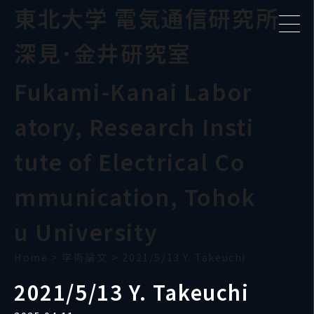
東北大学 電気通信研究所
深見･金井研究室
Fukami-Kanai Labor
atory, Research Insti
tute of Electrical Co
mmunication, Tohok
u University
Home
>
学術論文
>
2021/5/13 Y. Takeuchi
2021/5/13 Y. Takeuchi