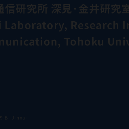
通信研究所 深見･金井研究
Laboratory, Research In
munication, Tohoku Univ
9 B. Jinnai