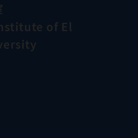
室
stitute of El
ersity