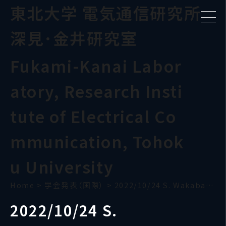
東北大学 電気通信研究所
深見･金井研究室
Fukami-Kanai Labor
atory, Research Insti
tute of Electrical Co
mmunication, Tohok
u University
Home
>
学会発表（国際）
>
2022/10/24 S. Wakabayashi(CRCs-2022)
2022/10/24 S.