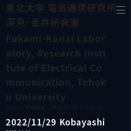
東北大学 電気通信研究所
深見･金井研究室
Fukami-Kanai Labor
atory, Research Insti
tute of Electrical Co
mmunication, Tohok
u University
Home
>
学術論文
>
2022/11/29 Kobayashi
2022/11/29 Kobayashi