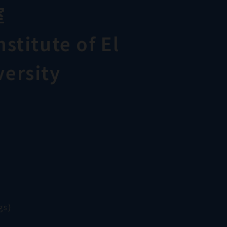
室
stitute of El
ersity
gs)