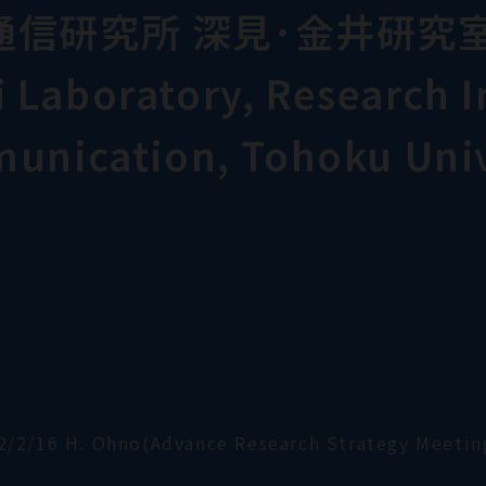
通信研究所 深見･金井研究
Laboratory, Research In
munication, Tohoku Univ
2/2/16 H. Ohno(Advance Research Strategy Meetin