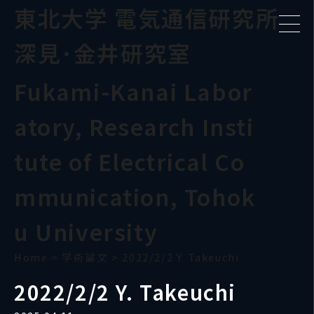
東北大学 電気通信研究所
深見･金井研究室
Fukami-Kanai Labor
atory, Research Insti
tute of Electrical Co
mmunication, Tohok
u University
Home
>
学術論文
>
2022/2/2 Y. Takeuchi
2022/2/2 Y. Takeuchi