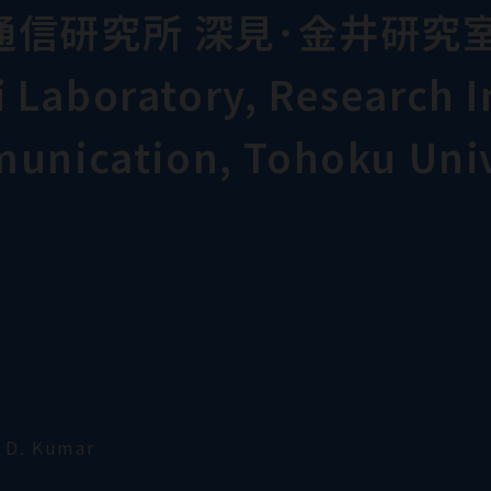
通信研究所 深見･金井研究
Laboratory, Research In
munication, Tohoku Univ
 D. Kumar