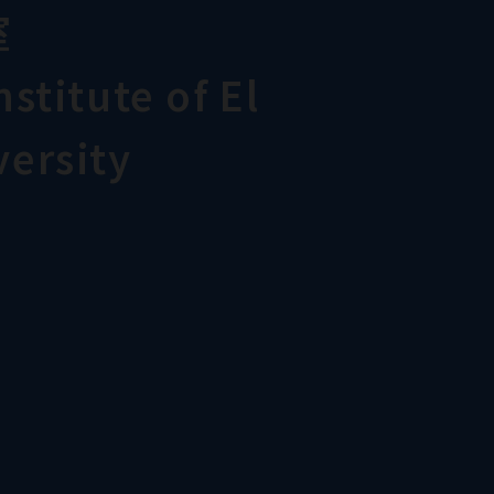
室
stitute of El
ersity