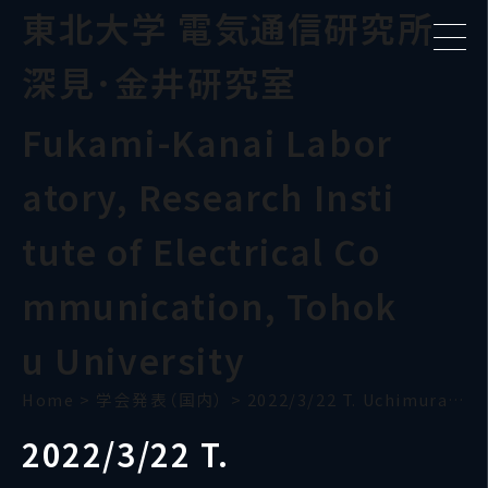
東北大学 電気通信研究所
深見･金井研究室
Fukami-Kanai Labor
atory, Research Insti
tute of Electrical Co
mmunication, Tohok
u University
Home
>
学会発表（国内）
>
2022/3/22 T. Uchimura(JSAP)
2022/3/22 T.