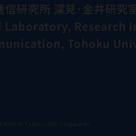
通信研究所 深見･金井研究
Laboratory, Research In
munication, Tohoku Univ
2/4/20 S. Fukami(NRF-Singapore)