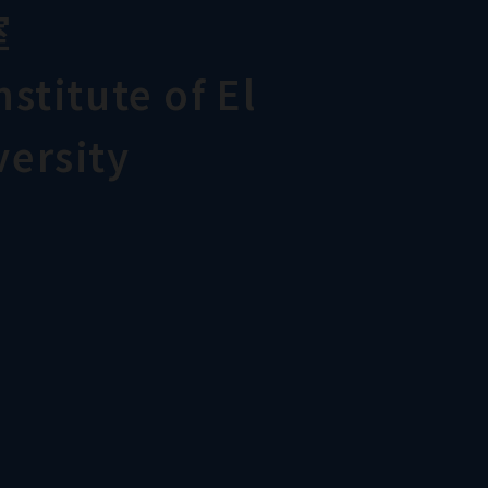
室
stitute of El
ersity