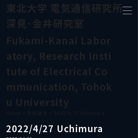
東北大学 電気通信研究所
深見･金井研究室
Fukami-Kanai Labor
atory, Research Insti
tute of Electrical Co
mmunication, Tohok
u University
Home
>
学術論文
>
2022/4/27 Uchimura
2022/4/27 Uchimura