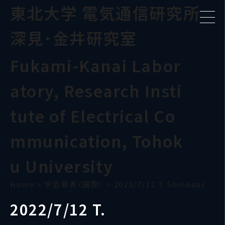
東北大学 電気通信研究所
深見･金井研究室
Fukami-Kanai Labor
atory, Research Insti
tute of Electrical Co
mmunication, Tohok
u University
Home
>
学会発表（国際）
>
2022/7/12 T. Shinoda(ICMFS-2022)
2022/7/12 T.