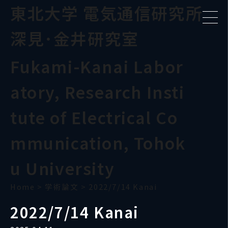
東北大学 電気通信研究所
深見･金井研究室
Fukami-Kanai Labor
atory, Research Insti
tute of Electrical Co
mmunication, Tohok
u University
Home
>
学術論文
>
2022/7/14 Kanai
2022/7/14 Kanai