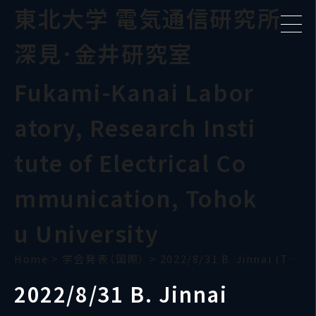
東北大学 電気通信研究所
深見･金井研究室
Fukami-Kanai Labor
atory, Research Insti
tute of Electrical Co
mmunication, Tohok
u University
Home
>
学会発表（国際）
>
2022/8/31 B. Jinnai (TMRC)
2022/8/31 B. Jinnai