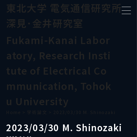
東北大学 電気通信研究所
深見･金井研究室
Fukami-Kanai Labor
atory, Research Insti
tute of Electrical Co
mmunication, Tohok
u University
Home
>
学術論文
>
2023/03/30 M. Shinozaki
2023/03/30 M. Shinozaki