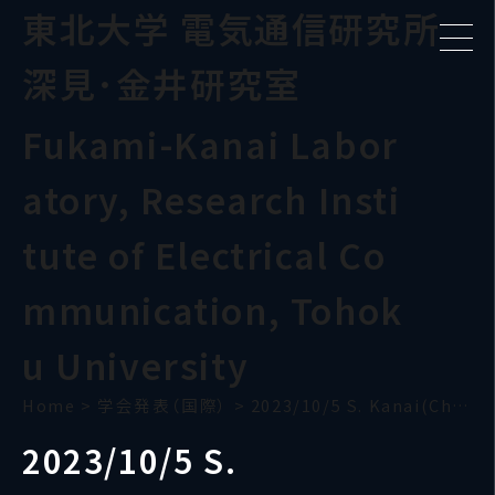
東北大学 電気通信研究所
深見･金井研究室
Fukami-Kanai Labor
atory, Research Insti
tute of Electrical Co
mmunication, Tohok
u University
Home
>
学会発表（国際）
>
2023/10/5 S. Kanai(Chicago-Tohoku)
2023/10/5 S.