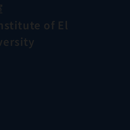
室
stitute of El
ersity