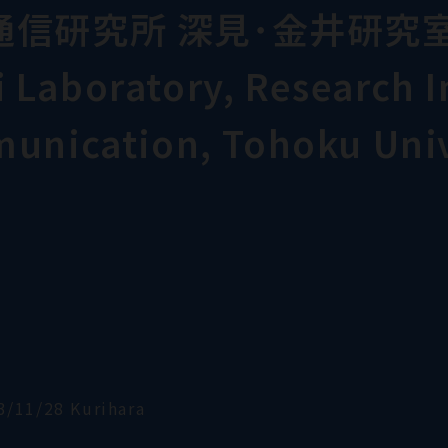
通信研究所 深見･金井研究
Laboratory, Research In
munication, Tohoku Univ
3/11/28 Kurihara