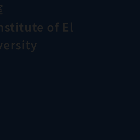
室
stitute of El
ersity