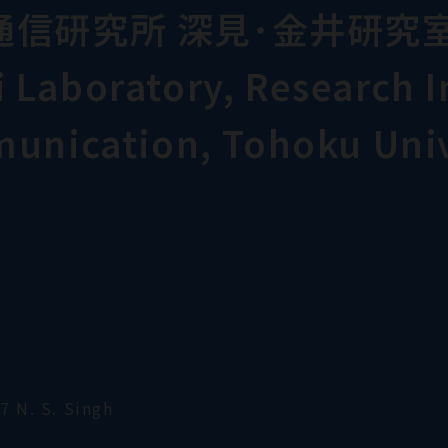
通信研究所 深見･金井研究
Laboratory, Research In
munication, Tohoku Univ
7 N. S. Singh