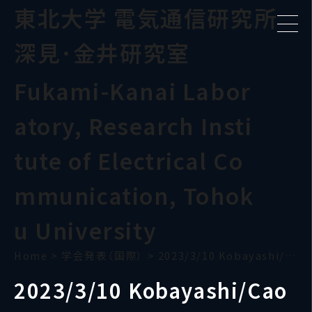
東北大学 電気通信研究所
深見･金井研究室
Fukami-Kanai Labor
atory, Research Insti
tute of Electrical Co
mmunication, Tohok
u University
Home
>
学会発表（国際）
>
2023/3/10 Kobayashi/Cao (APS)
2023/3/10 Kobayashi/Cao