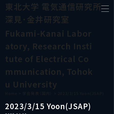
東北大学 電気通信研究所
深見･金井研究室
Fukami-Kanai Labor
atory, Research Insti
tute of Electrical Co
mmunication, Tohok
u University
Home
>
学会発表（国内）
>
2023/3/15 Yoon(JSAP)
2023/3/15 Yoon(JSAP)