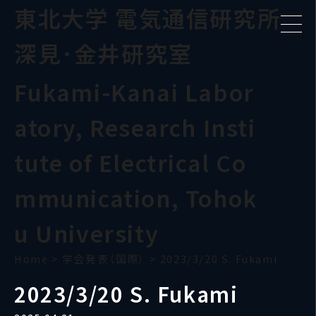
東北大学 電気通信研究所
深見･金井研究室
Fukami-Kanai Labor
atory, Research Insti
tute of Electrical Co
mmunication, Tohok
u University
Home
>
学会発表（国際）
>
2023/3/20 S. Fukami
2023/3/20 S. Fukami