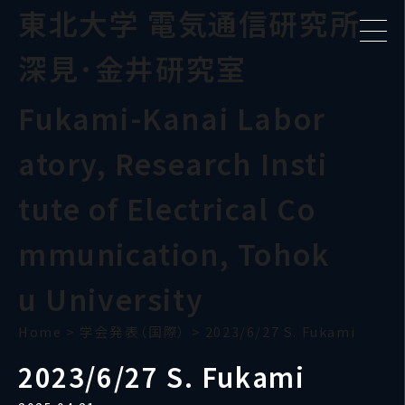
東北大学 電気通信研究所
深見･金井研究室
Fukami-Kanai Labor
atory, Research Insti
tute of Electrical Co
mmunication, Tohok
u University
Home
>
学会発表（国際）
>
2023/6/27 S. Fukami
2023/6/27 S. Fukami