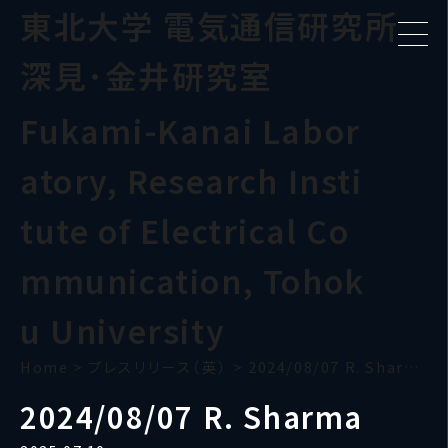
東北大学 電気通信研究所
深見･金井研究室
Fukami-Kanai Labor
atory, Research Insti
tute of Electrical Co
mmunication, Tohok
u University
Home
>
プレスリリース（英）
>
2024/08/07 R. Sharma
2024/08/07 R. Sharma