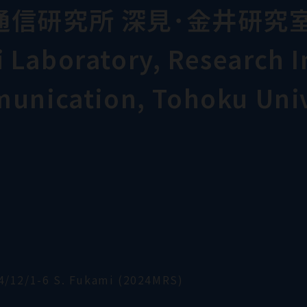
通信研究所 深見･金井研究
Laboratory, Research In
munication, Tohoku Univ
4/12/1-6 S. Fukami (2024MRS)