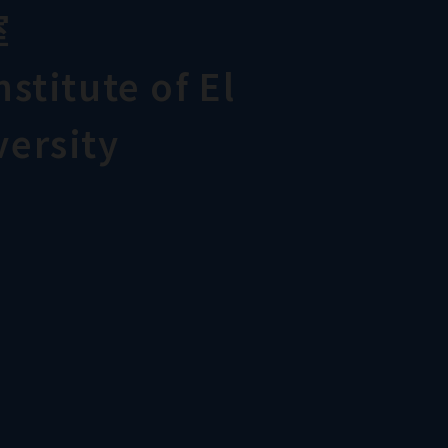
室
stitute of El
ersity