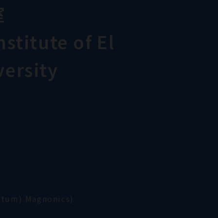
室
stitute of El
ersity
ntum) Magnonics)