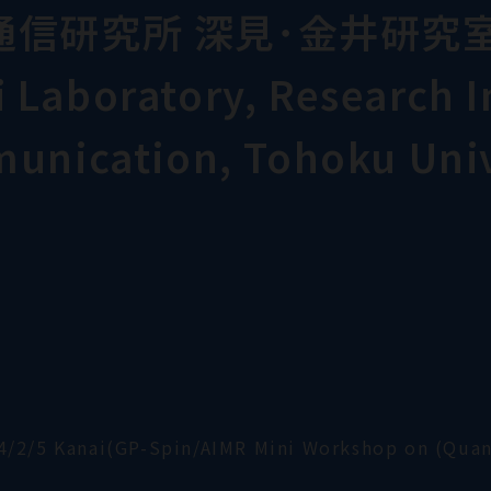
通信研究所 深見･金井研究
Laboratory, Research In
munication, Tohoku Univ
4/2/5 Kanai(GP-Spin/AIMR Mini Workshop on (Qua